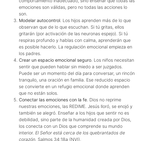
comportamiento inadecuado, sino enseñar que todas las
emociones son válidas, pero no todas las acciones lo
son.
Modelar autocontrol
. Los hijos aprenden más de lo que
observan que de lo que escuchan. Si tú gritas, ellos
gritarán (por activación de las neuronas espejo). Si tú
respiras profundo y hablas con calma, aprenderán que
es posible hacerlo. La regulación emocional empieza en
los padres.
Crear un espacio emocional seguro
. Los niños necesitan
sentir que pueden hablar sin miedo a ser juzgados.
Puede ser un momento del día para conversar, un rincón
tranquilo, una oración en familia. Ese reducido espacio
se convierte en un refugio emocional donde aprenden
que no están solos.
Conectar las emociones con la fe
. Dios no reprime
nuestras emociones, las REDIME. Jesús lloró, se enojó y
también se alegró. Enseñar a los hijos que sentir no es
debilidad, sino parte de la humanidad creada por Dios,
los conecta con un Dios que comprende su mundo
interior.
El Señor está cerca de los quebrantados de
corazón.
Salmos 34:18a (NVI).