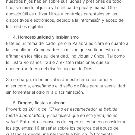
nuestros hijos hablen sobre sus luchas y presiones de todo
tipo, sin miedo al juicio y la crítica de papá y mamá. Otro
consejo útil es utilizar filtros y controles parentales en los
dispositivos electrónicos, debido a la intromisión y acoso de
los medios digitales.
Homosexualidad y lesbianismo
Este es un tema delicado, pero la Palabra es clara en cuanto a
la sexualidad. Como padres la misión que se tiene está en
afirmar en los hijos su identidad, individual y única. Tal como
lo ilustra Romanos 1:26-27, existen relaciones que se
encuentran fuera del diseño original de Dios.
Sin embargo, debemos abordar este tema con amor y
misericordia, enseñando el diseño de Dios para la sexualidad,
sin fomentar el odio ni la discriminación.
Drogas, fiestas y alcohol
Proverbios 20:1 dice:
“El vino es escarnecedor, la bebida
fuerte alborotadora; y cualquiera que en ello yerra, no es
sabio”.
Entre otros consejos de expertos es bueno considerar
los siguientes: (1) enseñar sobre los peligros del abuso de
sustancias desde una perspectiva bíblica. (2) fomentar