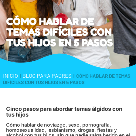
CÓMO HABLAR DE
TEMAS DIFÍCILES CON
TUS HIJOS EN 5 PASOS
INICIO
BLOG PARA PADRES
|
|
CÓMO HABLAR DE TEMAS
DIFÍCILES CON TUS HIJOS EN 5 PASOS
Cinco pasos para abordar temas álgidos con
tus hijos
Cómo hablar de noviazgo, sexo, pornografía,
homosexualidad, lesbianismo, drogas, fiestas y
alcohol con tus hijos, sin que nadie salga herido en el