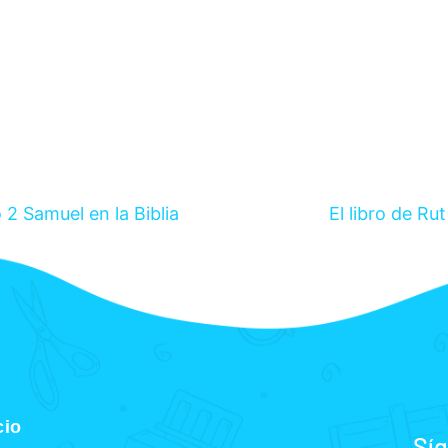
o 2 Samuel en la Biblia
El libro de Rut
cio
Sí