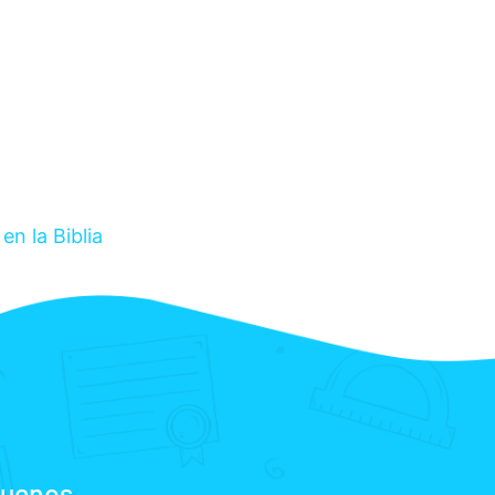
 en la Biblia
guenos