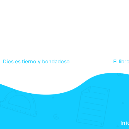
Dios es tierno y bondadoso
El libr
Ini