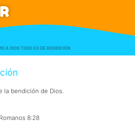
R
MO A DIOS TODO ES DE BENDICIÓN
ición
 la bendición de Dios.
 Romanos 8:28