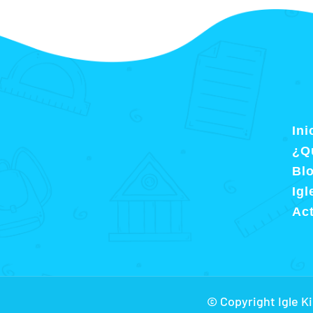
Ini
¿Qu
Bl
Igl
Act
© Copyright Igle K