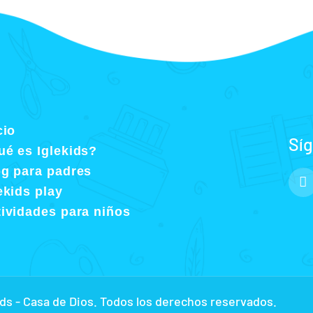
cio
Sí
é es Iglekids?
og para padres
ekids play
ividades para niños
ids - Casa de Dios. Todos los derechos reservados.