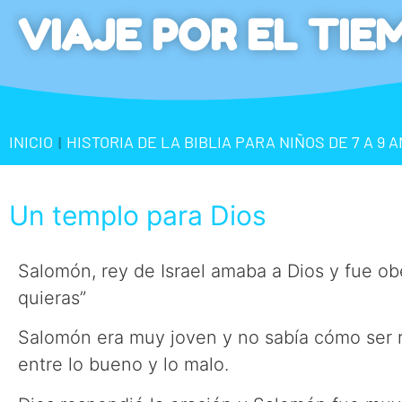
VIAJE POR EL TIE
INICIO
HISTORIA DE LA BIBLIA PARA NIÑOS DE 7 A 9 
|
Un templo para Dios
Salomón, rey de Israel amaba a Dios y fue obe
quieras”
Salomón era muy joven y no sabía cómo ser rey
entre lo bueno y lo malo.