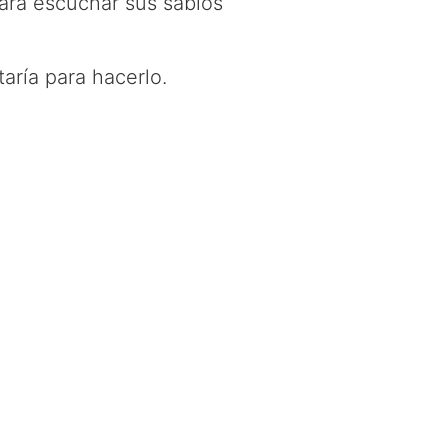
ara escuchar sus sabios
aría para hacerlo.